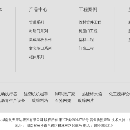
体
产品中心
工程案例
管道系列
管材管件工程
树脂门系列
树脂门工程
集成墙板系列
型材工程
窗套垭口系列
门窗工程
柜体系列
电动执行器
注塑机机械手
脚手架厂家
热镀锌水箱
化工搅拌设
色沥青生产设备
镀锌料塔
石笼网兜
镀锌网片
14-2018 湖南航天康达塑胶有限公司 版权所有
湘ICP备09018766号
营业执照查询
技术支持：
地址： 湖南省长沙市岳麓区枫林三路1068号 电话：19976962319