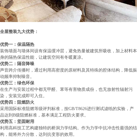
全屋整装
九大优势：
优势一：保温隔热
装饰墙面与墙体间设有保温缓冲层，避免热量被建筑所吸收，加上材料本
身的隔热保温性能，让建筑空间有冬暖夏凉。
优势二：隔音降噪
声音跨介传播时，通过利用高密度的原材料及其特殊的腔体结构，降低振
动频率抑制噪音。
优势三：绿色环保
在生产与安装过程中都无甲醛、苯等有害物质成份，也无放射性辐射污
染，安装完成即可入住。
优势四：阻燃防火
采用国际标准阻燃等级评判标准，按
GB/T8626
进行测试滤纸的实验，产
品达到
B
级阻燃标准，基本满足工程防火要求。
优势五：坚固耐用
利用高科技工艺构建独特的桥洞力学结构。作为力学中抗冲击性最强的结
构，能将外力分散，达到抗变形的效用。