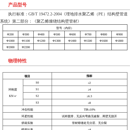
产品型号
执行标准：
GB/T 19472.2-2004
《埋地排水聚乙烯（
PE
）结构壁管道
系统》第二部分：《聚乙烯缠绕结构壁管材》
型号（内径）
Ф
200
Ф
300
Ф
400
Ф
500
Ф
600
Ф
700
Ф
800
Ф
900
Ф
1000
Ф
1100
Ф
1200
Ф
1300
Ф
1400
Ф
1500
Ф
1600
Ф
1800
Ф
2000
Ф
2200
物理特性
指标
项目
S0
≥
2
S1
环刚度
≥
4
KN/
㎡
S2
≥
6.3
S3
≥
8
冲击性能
TIR
≤
10%
环柔性能
试样圆滑，无反向弯曲无破裂，两壁无脱开
烘箱实验
管材熔缝处无分层、无分裂
蠕变比率
≤
4