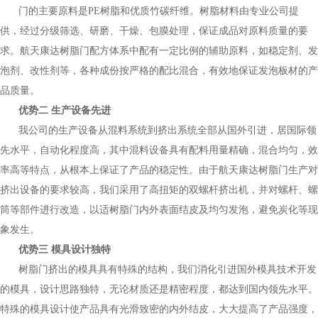
门的主要原料是PE树脂和优质竹碳纤维。树脂材料由专业公司提
供，经过分级筛选、研磨、干燥、包膜处理，保证成品对原料质量的要
求。航天康达树脂门配方体系中配有一定比例的辅助原料，如稳定剂、发
泡剂、改性剂等，各种成份按严格的配比混合，有效地保证发泡板材的产
品质量。
优势二 生产设备先进
我公司的生产设备从混料系统到挤出系统全部从国外引进，居国际领
先水平，自动化程度高，其中混料设备具有配料用量精确，混合均匀，效
率高等特点，从根本上保证了产品的稳定性。由于航天康达树脂门生产对
挤出设备的要求较高，我们采用了高扭矩的双螺杆挤出机，并对螺杆、螺
筒等部件进行改造，以适树脂门内外表面结皮及均匀发泡，避免炭化等现
象发生。
优势三 模具设计独特
树脂门挤出的模具具有特殊的结构，我们消化引进国外模具技术开发
的模具，设计思路独特，无论材质还是精密程度，都达到国内领先水平。
特殊的模具设计使产品具有光滑致密的内外结皮，大大提高了产品强度，