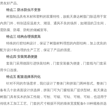
类友好产品。
特点二 防水防虫不变形
树脂制品具有木材和塑料的双重特性，故航天康达树脂门除适用于室
内房门外，特别适应温差大、潮湿、通风不良的场所，如潮湿的卫生间，
需防腐、防霉、防蛀的储臧室等。
特点三 结构合理强度高
特殊的行腔结构设计，保证了树脂材料理想的内部结构，加上优良的
配方设计和合理的生产工艺，保证了产品的强度。
特点四 安装简易便捷
套装门采用德国引进快装结构，门套安装极为便捷，门套线与门套采
用卡口连接。
特点五 配套选择系列化
针对不同的市场需求，我们设计了整体门和拼装门两种形式。整体门
备有几十款表面设计供选择，拼装门可为门窗组装厂提供型材。航天康达
树脂门具有实木的加工性能，可刨、可锯、可钻、可铣、可粘，也适用于
传统木工加工工艺。门套的尺寸根据不同的墙体宽度配备8-10种规格供选