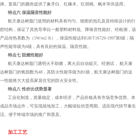
择。套装门的颜色提供了象牙白、红橡木、红胡桃、枫木等供选用。
特点六 保温隔音性能好
航天康达树脂门使用的材料具有均匀、细密的泡孔及其特殊设计的行
腔结构，保证了其热导率比一般塑料材料低、降噪音性能好。经检测，该
产品传热系数为（1W/m2·K），保温性能达到GB/T16729-1997第Ⅰ级；隔
声性能等级为6级，具有良好的保温、隔音性能。
特点七 阻燃性能好
航天康达树脂门遇明火不助燃，离火后自动熄灭。经测试， 航天康
达树脂门的氧指数为48，其防火性能等级为B1级，航天康达树脂门的这
一性能将大大提高家居住宅的防火安全性。
特点八 性价比优势显著
工业化制造，质量稳定，成本经济，产品价格具有市场竞争优势。本
成品市场运作，可实现就地加工，大幅缩短供货周期。适应现代快节奏生
活。便于终端市场的推广和普及。
加工工艺