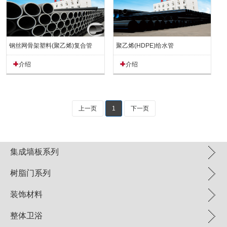
钢丝网骨架塑料(聚乙烯)复合管
聚乙烯(HDPE)给水管
介绍
介绍
上一页
1
下一页
集成墙板系列
树脂门系列
装饰材料
整体卫浴